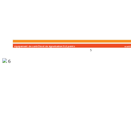
  équipement de contrôle et de signalisa
tion 512 points 
ecsad02
5
6