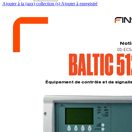
Ajouter à la (aux) collection (s)
Ajouter à enregistré
Noti
01-
ECS
BAL
TIC 5
1
Équipement de con
trôle et de signali