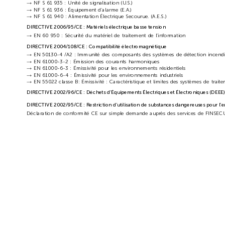
NF S 61 935 : Unité de signalisation (U
.S.)
→
NF S 61 936 : Équipement d’alarme (E.A.)
→
NF S 61 940 : Alimentation Électrique Secourue. (A.E.S.)
→
DIRECTIVE 2006/95/CE : Matériels électrique basse tension
EN 60 950 : Sécurité du matériel de traitement de l’information
→
DIRECTIVE 2004/108/CE : Compatibilité électromagnétique
EN 50130-4 /A2 : Immunité des composants des systèmes de détection incend
→
EN 61000-3-2 : Émission des courants harmoniques
→
EN 61000-6-3 : Émissivité pour les environnements résidentiels
→
EN 61000-6-4 : Émissivité pour les environnements industriels
→
EN 55022 classe B: Émissivité : Caractéristique et limites des systèmes de trait
→
DIRECTIVE 2002/96/CE : Déchets d’Équipements Électriques et Électroniques (DEEE)
DIRECTIVE 2002/95/CE : Restriction d’utilisation de substances dangereuses pour l
Déclaration de conformité CE sur simple demande auprès des services de FINSEC