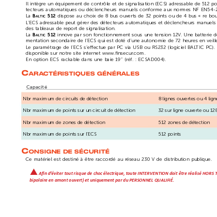
Il intègre un équipement de contrôle et de signalisation (ECS) adressable de 512 po
tecteurs automatiques ou déclencheurs manuels conforme aux normes NF EN54-2
La 
 dispose au choix de 8 bus ouverts de 32 points ou de 4 bus « r
e bou
B
5
12
altic
L
’ECS adressable peut gérer des détecteurs automatiques et déclencheurs manuels 
des tableaux de report de signalisation.
La 
innove par son fonctionnement sous une tension 12V
. Une batterie d
B
51
2 
altic
mentation secondaire de l’ECS qui est doté d’une autonomie de 72 heures en veill
Le paramétrage de l’ECS s’eectue par PC via USB ou RS232 (logiciel BAL
TIC PC). 
disponible sur notre site internet www.ﬁnsecur
.com.
En option ECS rackable dans une baie 19’’ (réf. : ECSAD004).
c
ara
cTérisTiques
générales
Capacité
Nbr maximum de circuits de détection
8 lignes ouvertes ou 4 lig
Nbr maximum de points sur un circuit de détection
32 sur ligne ouverte ou 12
Nbr maximum de zones de détection
512 zones de détection
Nbr maximum de points sur l’ECS
512 points
c
onsigne
de
sécuriTé
Ce matériel est destiné à être raccordé au réseau 230 V de distribution publique.
S
An d’
éviter tout risque de choc électrique, tout
e INTERVENTION doit être réalisé HORS T
bipolaire en amont ouvert) et uniquement par du PER
SONNEL QUALIFIÉ.