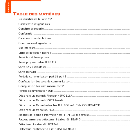
Rév B17 
T
able
des
ma
Tières
Présentation de la Baltic 512
 .......................................................................................................................
Caractéristiques générales
 .........................................................................................................................
Consigne de sécurité
 ...................................................................................................................................
Conformité
 ....................................................................................................................................................
Caractéristiques techniques
 .......................................................................................................................
Commandes et signalisation
 ......................................................................................................................
Vue intérieure
 ................................................................................................................................................
Ligne de détection incendie
 .......................................................................................................................
Relais feu et dérangement
 ........................................................................................................................
Relais programmable RL1 & RL2
 ..............................................................................................................
Sortie 12 V «utilisateur»
 ................................................................................................................................
Sortie REPORT
 ..............................................................................................................................................
Ports de communication port 1 & port 2
 ...............................................................................................
Conﬁguration des ports de communication
 ...........................................................................................
Conﬁguration des terminaisons port 2
 .....................................................................................................
Port de communication USB
 .....................................................................................................................
Déclencheurs manuels Finsécur NEMO 112 A
 ........................................................................................
Déclencheurs Manuels 10013 Axendis
 ...................................................................................................
Déclencheurs Manuels étanches FULLEON réf : CXM/CO/PR/WP/FR
 .............................................
Déclencheurs Manuels CP135
 ....................................................................................................................
Modules de reprise d’information réf : FI
-A
T 112 (8 entrées)
 ...............................................................
Raccordement des détecteurs linéaires réf : BEAM 5
 ...........................................................................
Détecteurs linéaires réf : BOREAL
 ...........................................................................................................
Détecteurs multiponctuels réf : MISTRAL NANO
 ..................................................................................