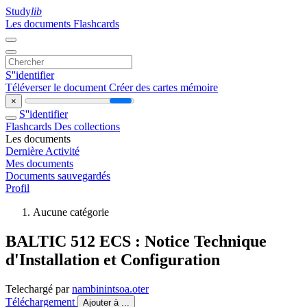
Study
lib
Les documents
Flashcards
S''identifier
Téléverser le document
Créer des cartes mémoire
×
S''identifier
Flashcards
Des collections
Les documents
Dernière Activité
Mes documents
Documents sauvegardés
Profil
Aucune catégorie
BALTIC 512 ECS : Notice Technique
d'Installation et Configuration
Telechargé par
nambinintsoa.oter
Téléchargement
Ajouter à ...