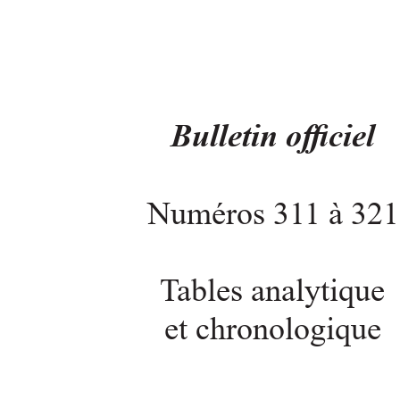
Bulletin ociel
Numéros 31
1 à 321
T
ables analytique
et chronologique