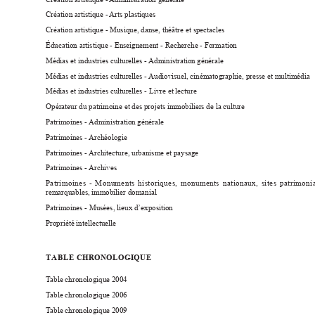
Création artistique - 
Arts plastiques
Création artistique - Musique, danse, théâtre et spectacles
Éducation artistique - Enseignement - Recherche - Formation
Médias et industries culturelles - 
Administration générale
Médias et industries culturelles - 
Audiovisuel, cinématographie, presse et multimédia
Médias et industries culturelles - Livre et lecture
Opérateur du patrimoine et des projets immobiliers de la culture
Patrimoines - 
Administration générale
Patrimoines 
- Archéologie
Patrimoines - 
Architecture, urbanisme et paysage
Patrimoines 
- Archives
Patrimoines - Monuments historiques, monuments nationaux, sites patrimoni
remarquables, immobilier domanial
Patrimoines - Musées, lieux d’exposition
Propriété intellectuelle
T
A
B
L
E CHRONOLOGIQUE
T
able chronologique 2004
T
able chronologique 2006
T
able chronologique 2009