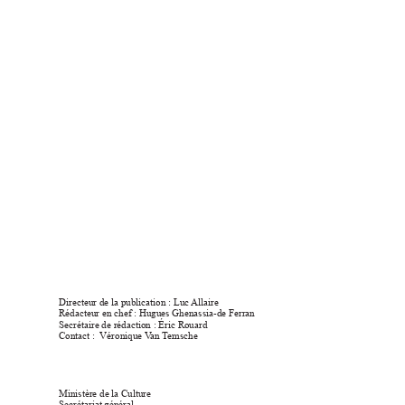
Directeur de la publication : Luc 
Allaire
Rédacteur en chef : Hugues Ghenassia-de Ferran
Secrétaire de rédaction : Éric Rouard
Contact : 
Véronique V
an T
emsche
Ministère de la Culture
Secrétariat général