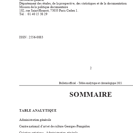
Département des études, de la prospective, des statistiques et de la documentation
Mission de la politique documentaire
182, rue Saint-Honoré, 75033 Paris Cedex 1. 
Tél : 
01 40 15 38 29
ISSN : 2556-0883
2
Bulletin ociel  - T
ables analytique et chronologique 2021
SOMMAIRE
TABLE ANALYTIQUE
Administration générale
Centre national d’art et de culture Georges-Pompidou
Création artistique - 
Administration générale