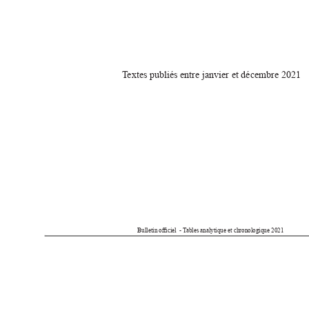
T
extes publiés entre janvier et décembre 2021
Bulletin ociel  - T
ables analytique et chronologique 2021