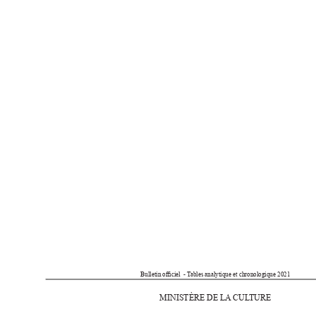
Bulletin ociel  - T
ables analytique et chronologique 2021
MINISTÈRE DE LA
 CUL
TURE