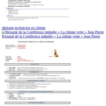
diplome technicien en chimie
Résumé de la Conférence intitulée « La chimie verte » Jean Pierre