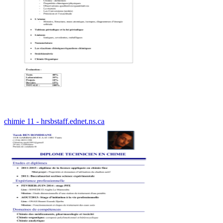
chimie 11 - hrsbstaff.ednet.ns.ca