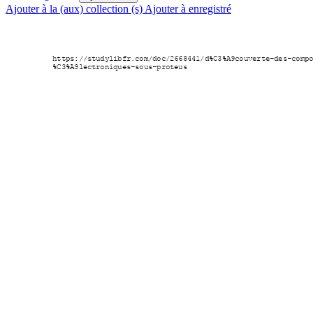
Ajouter à la (aux) collection (s)
Ajouter à enregistré
https://s
tudylibf
r.com/doc
/2668441
/d%C3%A9c
ouvert
e-des-comp
%C3%A9lec
tronique
s-sous-prot
eus 