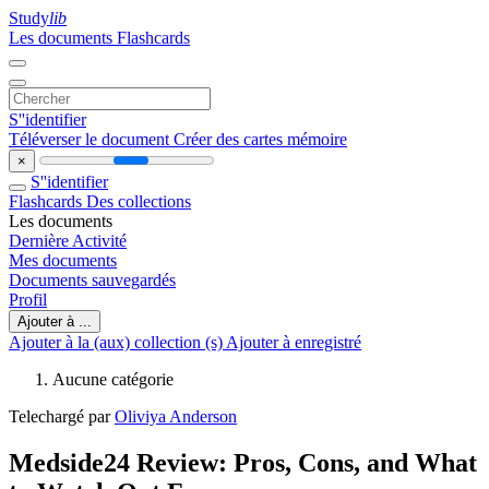
Study
lib
Les documents
Flashcards
S''identifier
Téléverser le document
Créer des cartes mémoire
×
S''identifier
Flashcards
Des collections
Les documents
Dernière Activité
Mes documents
Documents sauvegardés
Profil
Ajouter à ...
Ajouter à la (aux) collection (s)
Ajouter à enregistré
Aucune catégorie
Telechargé par
Oliviya Anderson
Medside24 Review: Pros, Cons, and What