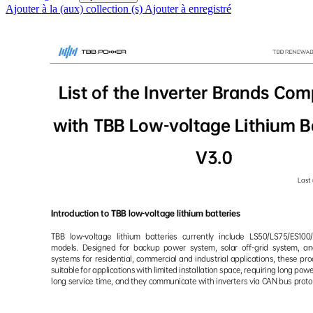
Ajouter à la (aux) collection (s)
Ajouter à enregistré
List of the Inverter Brands Com
with TBB Low-voltage Lithium B
V3.0
Last
Introduction to TBB low-vol
tage lithium batteries
TBB 
low-voltage 
lithium 
batteries 
currently 
include 
LS50/LS75/ES100/
models. 
Designed 
for  backup 
power 
system, 
solar 
off-grid  system, 
an
systems 
for 
residential, 
commercial 
and 
indust
rial 
applications, 
these 
pro
suitable 
for 
applications 
with 
limited 
insta
llation 
space, 
requiring 
long 
powe
long service time, and they communicate with inverters via C
AN bus proto