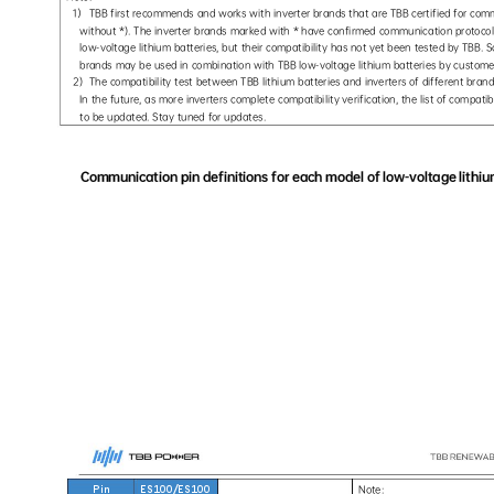
1
）
TB
B first recommends and works with inverter brands that are TBB 
certified for co
without *). The inverter brands marked with * have confirmed communication protocol 
low-voltage lithium batteries, but their compatibility has not yet been tested by TBB. 
brands may be used in combination with TBB low-voltage lithium batteries by customer
2)
The compatibility test between TBB lithium batteries and inverters of different brand
In the future, as more inverters complete compatibility verification, the list of compatib
to be updated. Stay tuned for updates. 
Communication pin defini
tions for each model of low-
voltage lithiu
Note: 
Pin 
ES100/ES100 