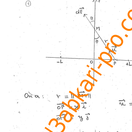
www.al3abkari-pro