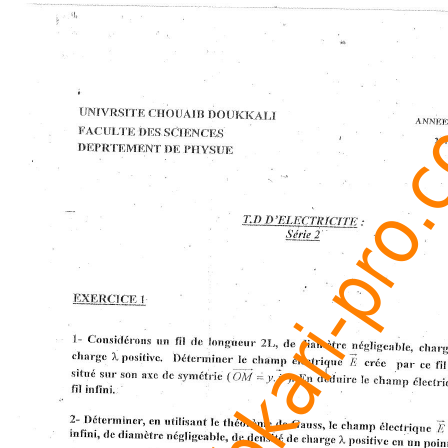
www.al3abkari-pro