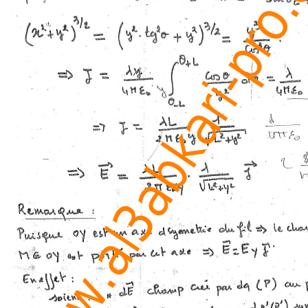
www.al3abkari-pro