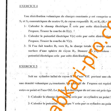
www.al3abkari-pro