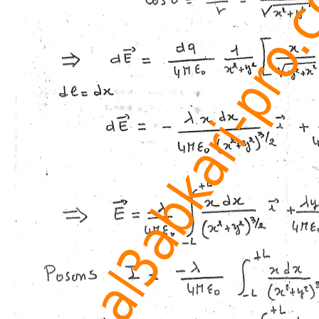
www.al3abkari-pro