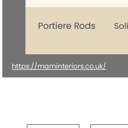
Portiere Rods
Sol
https://maminteriors.co.uk/