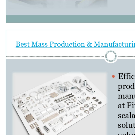
Best Mass Production & Manufacturi
Effi

prod
manu
at F
scala
solut