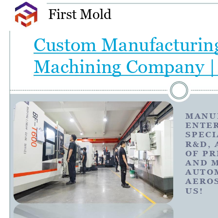
First Mold
Custom Manufacturin
Machining Company | 
M
A
N
U
E
N
T
E
S
P
E
C
I
R
&
D
,
O
F
P
R
A
N
D
A
U
T
O
A
E
R
O
U S !