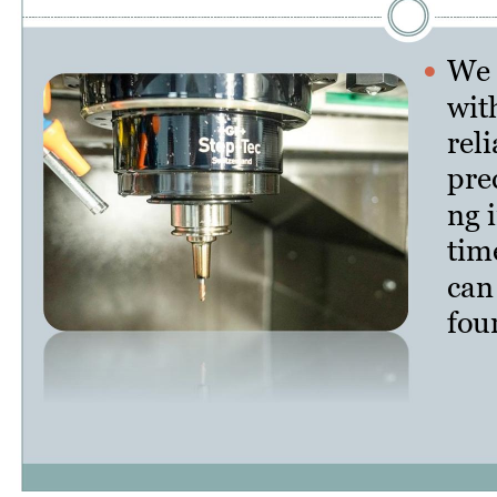
We 

wit
rel
pre
ng 
tim
can
four