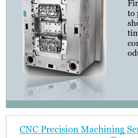
Fir
to
sho
ti
co
od
CNC Precision Machining Se