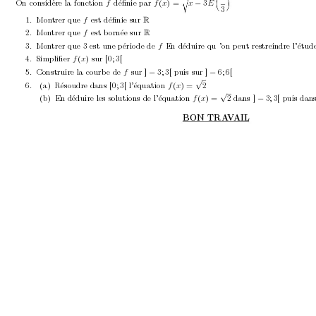
On considère la fonction 
déﬁnie par 
(
) =
3
f
f
x
x
−
E
3
1.
Mon
trer que 
est déﬁnie sur 
f
2.
Mon
trer que 
est b
ornée sur 
f
3.
Mon
trer que 3 est une p
ério
de de 
En déduire qu ’on p
eut restreindre l’étud
f
4.
Simpliﬁer 
(
)
sur 
[0; 3[
f
x
5.
Construire la courb
e de 
sur 
]
3; 3[
puis sur 
]
6; 6[
f
−
−
√
6.
(a)
Résoudre dans 
[0; 3[
l’équation 
(
) = 
f
x
√
(b)
En déduire les solutions de l’équation 
(
) = 
2
dans 
]
3; 3[
puis dans
f
x
−
BON TRA
V
AIL