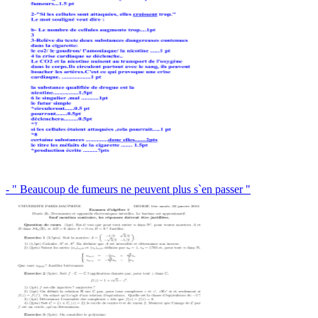
- " Beaucoup de fumeurs ne peuvent plus s`en passer "