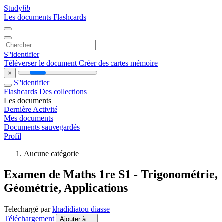
Study
lib
Les documents
Flashcards
S''identifier
Téléverser le document
Créer des cartes mémoire
×
S''identifier
Flashcards
Des collections
Les documents
Dernière Activité
Mes documents
Documents sauvegardés
Profil
Aucune catégorie
Examen de Maths 1re S1 - Trigonométrie,
Géométrie, Applications
Telechargé par
khadidiatou diasse
Téléchargement
Ajouter à ...