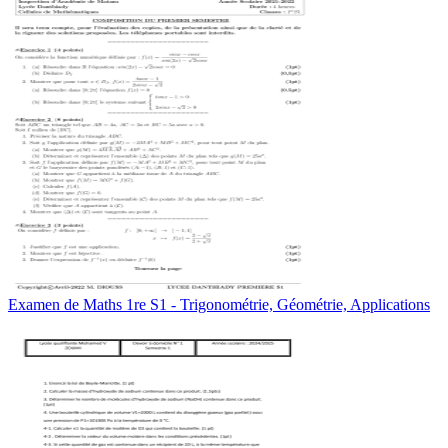
Examen de Maths 1re S1 - Trigonométrie, Géométrie, Applications