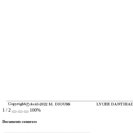
c
Cop
yrigh
t 
A
vril-2022 M. DIOUSS
L
YCEE D
ANTHIA

1
/
2
100%
Documents connexes