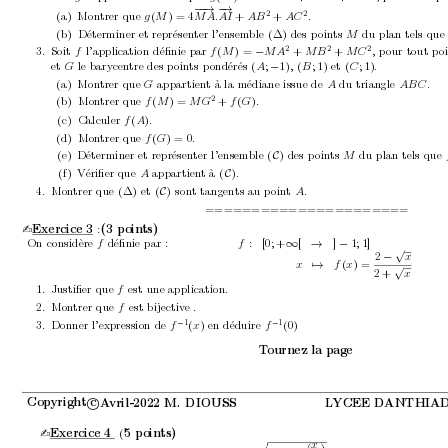
−
−
−
→
−
→
2
2
(a)
Mon
trer que 
(
)=4
+
+
.
g
M
M
A.
AI 
AB
AC
(b)
Déterminer et représen
ter l’ensem
ble 
(∆) 
des p
oin
ts 
du plan tels que
M
2
2
2
3.
Soit 
l’application déﬁnie par 
(
) = 
+
+
, p
our tout p
o
f
f
M
−
M
A
M
B
M
C
et 
le barycen
tre des p
oin
ts p
ondérés 
(
;
1)
,
(
; 1)
et 
(
; 1)
.
G
A
−
B
C
(a)
Mon
trer que 
appartien
t à la médiane issue de 
du triangle 
.
G
A
AB
C
2
(b)
Mon
trer que 
(
) = 
+
(
)
.
f
M
M
G
f
G
(c)
Calculer 
(
)
.
f
A
(d)
Mon
trer que 
(
)=0
.
f
G
(e)
Déterminer et représen
ter l’ensem
ble 
(
)
des p
oin
ts 
du plan tels que 
C
M
(f
)
V
ériﬁer que 
appartien
t à 
(
)
.
A
C
4.
Mon
trer que 
(∆) 
et 
(
)
son
t tangents au point 
.
C
A
======================
Exercice
3 
:
(3 p
oin
ts)
-
On considère 
déﬁnie par :
:
[0; +
[
]
1; 1]
f
f
∞
→
−
√
2
−
x
(
) =
√
x
7→ 
f
x
2 + 
x
1.
Justiﬁer que 
est une application.
f
2.
Mon
trer que 
est bijectiv
e .
f
1
1
3.
Donner l’expression de 
(
)
en déduire 
(0
f
x
f
−
−
T
ournez la page
c
Cop
yrigh
t 
A
vril-2022 M. DIOUSS
L
YCEE D
ANTHIA

Exercice 4
(
5 p
oin
ts)
-
x