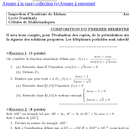
Ajouter à la (aux) collection (s)
Ajouter à enregistré
Insp
ection d’A
cadémie de Matam
Ann
Lycée Dan
thiady
Cellules de Mathématiques
COMPOSITION DU PREMIER SEMESTR
Il sera ten
u compte, p
our l’év
aluation des copies, de la présen
tation ain
la rigueur des solutions prop
osées.
Les téléphones p
ortables son
t in
terdi
======================
Exercice
1 
:
(4 p
oin
ts)
-
sinx 
−
cosx
√
On considère la fonction n
umérique déﬁnie par : 
(
) =
f
x
(2
)
2
sin
x
−
cosx
√
1.
(a)
Résoudre dans 
l’équation :
(2
)
2
= 0
sin
x
−
cosx 
R
(b)
Déduire 
D
1
tanx 
−
√
2.
Mon
trer que p
our tout 
,
(
) =
x
∈
D
f
x
f
2
sinx 
−
(a)
Résoudre dans 
[0; 2
]
l’équation 
(
)=
π
f
x
1
0
tanx 
−
>
(b)
Résoudre dans 
[0; 2
]
le systeme suiv
ant
π
√
2
2
0
sinx 
−
>
======================
Exercice 2
(
8 p
oin
ts)
-
Soit 
un triangle tel que 
= 4
,
= 3
et 
= 5
a
v
ec 
0
.
AB
C 
AB 
a
AC 
a
B
C 
a
a > 
Soit 
milieu de 
[
]
.
I
B
C
1.
Préciser la nature du triangle 
.
AB
C
2
2
2
2.
Soit 
l’application déﬁnie par 
(
) = 
2
+
+
, p
our tout p
g
g
M
M
A
M
B
M
C