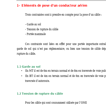
1-  Eléments de po
se d’un conducteur aérien
Trois contraintes sont à prendre en compte pour la pose d’un câble : 
- Garde au sol 
- Tension de rupture du câble 
- Portée maximale 
Ces 
contrainte 
sont 
liées 
en 
effet 
pour 
une 
portée 
importante 
entraî
garde 
de 
sol 
qui 
n’est 
pas 
rég
lementaire, 
ou 
bien 
une 
tension 
de 
câble 
dép
rupture du câble. 
1.1 
Garde au
 sol 
•
En MT il est de 6m en terrain normal et de 8m en traversée de voie pub
•
En 
BT 
il 
est 
de 
4m 
en 
terr
ain 
normal 
et 
de 
6m 
en 
traversée 
de 
voie 
p
traversée d’autoroute. 
1.2 
Tension 
de rupture 
du câble
Pour les câble qui sont couramment utilisée par l’ONE 