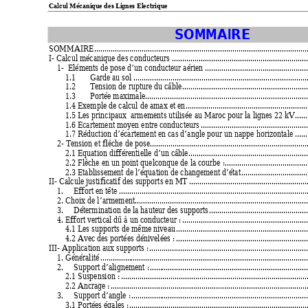
Calcul Mécanique des L
ignes Electrique            
   
SOMMAIRE 
SOMMAIRE 
.......................................................................................................
I- Calcul mécanique des conducteurs ......................................................................
1-  Eléments de pose d’un conducteur aérien 
..................................................
1.1 
Garde au sol 
....................................................................................
1.2 
Tension de rupture du câble 
............................................................
1.3 
Portée maximale.................................................................................
1.4 Exemple de calcul de amax et en 
...........................................................
1.5 Les principaux  armements utilisée au Maroc pour la lignes 22 kV. 
.....
1.6 Ecartement moyen entre conducteurs 
....................................................
1.7 Réduction d’écartement en cas d’angle pour un nappe horizontale ..............
2- Tension et flèche de pose 
............................................................................
2.1 Equation différentielle d’un câble 
.........................................................
2.2 Flèche en un point quelconque de la courbe : 
........................................
2.3 Etablissement de l’équation de changement d’état 
................................
II- Calcule justificatif des supports en MT 
.........................................................
1. 
Effort en tête 
...........................................................................................
2. Choix de l’armement.......................................................................................
3. 
Détermination de la hauteur des supports 
................................................
4. Effort vertical dû à un conducteur : 
............................................................
4.1 Les supports de même niveau 
...............................................................
4.2 Avec des portées dénivelées : 
...............................................................
III- Application aux supports : 
............................................................................
1. Généralité 
....................................................................................................
2. 
Support d’alignement : 
............................................................................
2.1 Suspension : 
.........................................................................................
2.2 Ancrage : 
...............................................................................................
3. 
Support d’angle : 
.....................................................................................
3.1 Portées égales : 
......................................................................................