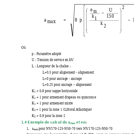
2

e
U
m


−



k
150



1
=
−
a
8
p

m
ax


k

2









Où  
p : Paramètre adopté 
U : Tension de service en kV 
L : Longueur de la chaîne : 
L=0.5 pour alignement - alignement 
L=0 pour ancrage - ancrage 
L=0.25 pour ancrage – alignement 
K
 = 0.8 pour nappe horizontale 
1
K
 = 1 pour armement drapeau ou quinconce 
1
K
 = 1 pour armement mixte 
1
K
= 1 pour la zone 1 (Littoral Atlantique) 
2 
K
 = 0.9 pour la zone 2 
2
1.4 Exemple de ca
lcul de a
 et en
: 
max
 pour NV170-125-N50-70 vers NV170-125-N50-70 
1.
a
max