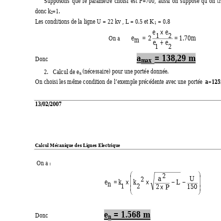
Supposons 
que 
le 
paramètre 
choisi 
est 
P
=700, 
au
ssi 
on 
suppose 
qu’on 
t
donc k
=1.  
2
Les conditions de la ligne U = 22 kv , L = 0.5 et K
 = 0.8 
1
×
e
e
1
2
=
=
2
e
1
.
70
m
On a       
m
+
e
e
1
2
a
= 138,29 m 
Donc                                                            
max  
(nécessaire) pour une portée donnée. 
2.
Calcul de e
n 
a=12
On choisi les même condition de l’exemple précédente avec une portée  
13/02/2007 
Calcul Mécanique des L
ignes Electrique            
   
 On a : 
2


U
a
2


= 
×
×
−
−
e
k
k
L
n
1 
2
×


2
150
P




e
 = 1.568 m
Donc                                      
n