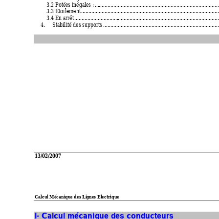
3.2 Potées inégales : 
....................................................................................
3.3 Etoilement 
.............................................................................................
3.4 En arrêt 
..................................................................................................
4. 
Stabilité des supports 
..............................................................................
13/02/2007 
Calcul Mécanique des L
ignes Electrique            
   
I- Calcul méca
nique des c
onducteurs