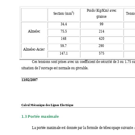
Poids (Kg/Km) avec 
2
)
Section (mm
Tensi
graisse 
34.4 
99 
Almelec 
75.5 
214 
148 
420 
59.7 
290 
Almelec-Acier 
147.1 
575 
Ces 
tensions 
sont 
prises 
avec 
un 
coefficient 
d
e 
sécurité 
de 
3 
ou
1.75 
s
situation de l’ouvrage est normale ou givrable. 
13/02/2007 
Calcul Mécanique des L
ignes Electrique            
   
1.3 
Portée 
maximale 
La portée maximale est donnée par la formule de télescopage suivante :