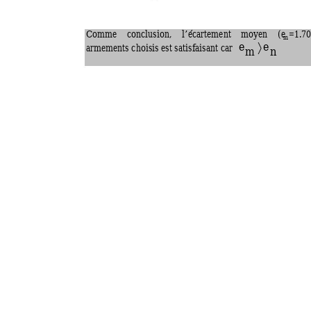
Comm
e 
conclusion, 
l’écartement 
moyen 
(e
=1.70
m
e
e
〉
m
n
armements choisis est satisfa
isant car 