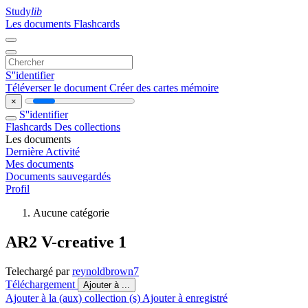
Study
lib
Les documents
Flashcards
S''identifier
Téléverser le document
Créer des cartes mémoire
×
S''identifier
Flashcards
Des collections
Les documents
Dernière Activité
Mes documents
Documents sauvegardés
Profil
Aucune catégorie
AR2 V-creative 1
Telechargé par
reynoldbrown7
Téléchargement
Ajouter à ...
Ajouter à la (aux) collection (s)
Ajouter à enregistré