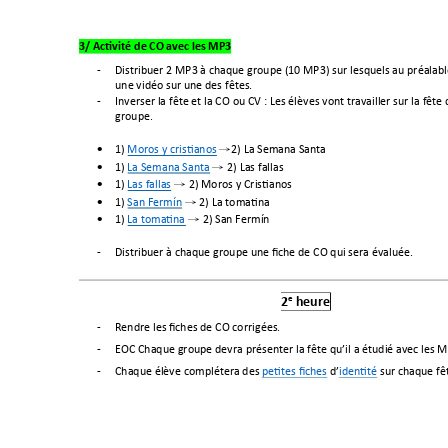
3/ Activité de 
CO avec les MP3 
-
Distribuer 2 MP3 à chaque groupe (10 MP3) sur lesquels au préalabl
une vidéo sur une des fêtes.
-
Inverser la fête et la CO ou CV
: Les élèves vont travailler sur la fête
groupe. 
1) 
Moros y cristianos
2) La Semana Santa 
→

1) 
La Semana Santa
 2) Las fallas 
→

1) 
Las fallas
 2) Moros y Cristianos 
→

1) 
San Fermín
 2) La tomatina 
→

1) 
La tomatina
 2) 
San Fermín
→

-
Distribuer à chaque groupe une fiche de CO qui ser
a 
évaluée.
e
2
 heure
-
Rendre les fiches de CO corrigées.
-
EOC Chaque groupe devra présenter la fête qu’il a étudié avec les
 M
-
Chaque 
élève
complétera 
des 
petites fiches
d’
identité
sur chaque fê