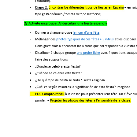
(Youtube). 
-
 Encontrar los 
diferentes tipos de fiestas en España
 + en raj
Diapo 2:
tipo gastronómico / fiestas de tipo histórico). 
2/ Activité en groupe: 
Al 
descubrir una fiesta española
-
Donner à chaque groupe 
le nom 
d’une fête
. 
-
Mélanger des 
photos typiques de ces fêtes + 
5 intrus
 et les disposer
Consignes: Vais a encontrar las 4 fotos que corresponden a vuestra fi
-
Distribuer à chaque groupe 
une petite fiche
 avec 4 questions auxquel
faire des suppositions. 
¿Dónde se celebra esta fiesta?

¿Cuándo se celebra esta fiesta?

¿De qué tipo de fiesta se trata? Fiesta religiosa…

¿Cuál es según vosotros la significación de esta fiesta? Imaginad. 

-
à la classe pour présenter leur fête. Un élève d
EOC Compte-rendu
parole.  
+ 
Projeter les photos des fêtes à l’ensemble de la classe.