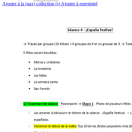
Ajouter à la (aux) collection (s)
Ajouter à enregistré
Séance
 4 : 
¡Espa
ña
 festiva! 
→ Travail par groupe (19 élèves = 4 groupes de 4 et un groupe de 3. → Tot
a
5 fêtes seront étudiées
 : 
Moros y cristianos 

La tomatina 

Las fallas 

La semana santa 

San Fermín

: 
Powerpoint → 
: 
Photo de plusieurs fêtes
1/ 
Ouverture de séance
Diapo 1
-
Les amener à découvrir le thème de la séance
: ¡España festiva! 
 L
→
espa
ñolas.
-
Visionner le début de la vidéo
Top 10 de las fiestas populares más 