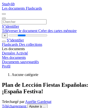
Study
lib
Les documents
Flashcards
S''identifier
Téléverser le document
Créer des cartes mémoire
×
S''identifier
Flashcards
Des collections
Les documents
Dernière Activité
Mes documents
Documents sauvegardés
Profil
Aucune catégorie
Plan de Lección Fiestas Españolas:
¡España Festiva!
Telechargé par
Aurélie Gardenat
Téléchargement
Ajouter à ...