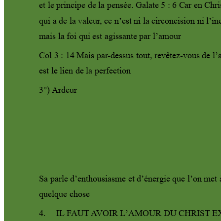
et le principe de la pensée. Galate 5 : 6 C
ar en Chri
qui a de la valeur
, ce n
’est ni la c
irconcision ni l’in
mais la foi qui est agissante par l’amour 
Col 3 : 14 Mais par
-dessus tout, revêtez-vous de l’
est le lien de la perfection 
3°) 
Ardeur 
Sa parle d’enthousiasme et d’éner
gie que l’on met à
quelque chose
4.
IL
 F
AUT
A
VOIR L’AMOUR DU CHRIST
 E