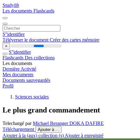
Study
lib
Les documents
Flashcards
S''identifier
Téléverser le document
Créer des cartes mémoire
×
S''identifier
Flashcards
Des collections
Les documents
Dernière Activité
Mes documents
Documents sauvegardés
Profil
Sciences sociales
Le plus grand commandement
Telechargé par
Michael Beranger DOKA DAFIRE
Téléchargement
Ajouter à ...
Ajouter à la (aux) collection (s)
Ajouter à enregistré