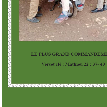
LE PLUS GRAND CO
MMANDEM
V
erset clé 
: Mathieu 22 : 37- 
40