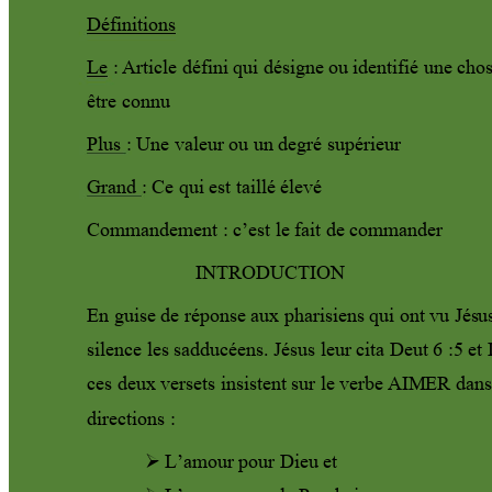
Définitions
Le
 : 
Article défini qui désigne o
u identifié une cho
être connu 
Plus : Une valeur ou un degré supérieur 
Grand : Ce qui est taillé élevé   
Commandement : c’est le fait de commander 
                      INTRODUCTION   
En guise de réponse aux pharisiens qui ont vu Jés
u
silence les sadducéens. Jésus leur cita Deut 6 :5 et 
ces deux versets insistent sur le verbe 
AIM
ER dans
directions : 

L’amour pour Dieu et  