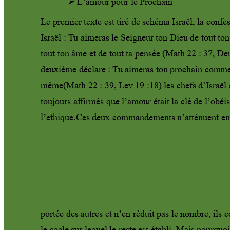

L’amour pour le Prochain 
Le premier texte est tiré de schém
a Israël, la confe
Israël : 
T
u aimeras le Seigneur ton Dieu de tout to
n
tout ton âme et de tout ta pensée (
Math 22 : 37, Deut
deuxième déclare : 
T
u aimeras ton prochain com
me
même(Math 22 : 39, Lev 19 :18) les chefs d’Israël 
toujours af
firmés que l’amour était la clé de l’obéis
l’ethique.Ces deux commandements n’atténuent en 
portée des autres et n’en réduit pas le nombre, ils c