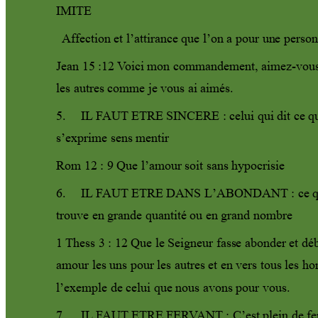
IMITE 
Af
fection et l’attirance que l’on a pour 
un
e person
Jean 15 :12 
V
oic
i mon commandement, aimez
-vous
les autres comme je vous ai aimés.
5.
IL
 F
AUT
 ET
RE 
SINCERE : celui qui dit ce q
s’exprime sens mentir
Rom 12 : 9 Que l’amour soit sans hypocrisie 
6.
IL
 F
AUT
 ET
RE 
DANS L’ABONDANT : ce qu
trouve en grande quantité ou en grand nombre 
1 
Thess 3 : 12 Que le Seigneur fass
e abonder et déb
amour les uns pour les autres et en vers tous les h
l’exemple de celui que nous avons pour vous.
7.
IL
 F
AUT
 ET
RE 
FER
V
ANT
 : 
C’est plein de fe