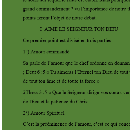
le socle sur lequel le reste est établi. Mais pourquoi
grand commandement ? vu l’importance de notre t
points feront l’objet de notre débat.
I 
 AIME LE SEIGNEUR 
TON DIEU 
Ce premier point est divisé en tro
is parties 
1°) 
Amour commandé 
Sa parle de l’amour que le chef ordonne en donnant
; Deut 6 :5 « 
T
u aimeras l’Eternel ton Dieu de tout
de tout ton âme et de toute ta force » 
2Thess 3 :5 « Que le Seigneur di
rige vos cœurs ver
de Dieu et la patience du Christ 
2°) 
Amour Spirituel
C’est la prééminence de l’amour
, c
’est ce qui conce