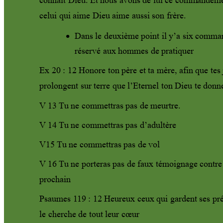
connait Dieu. Et nous avons de lui ce comm
andeme
celui qui aime Dieu aime aussi son frère.
Dans le deuxième point il y’a six comm

réservé aux hommes de pratiquer 
Ex 20 : 12 Honore ton père et ta mère, afin que tes
prolongent sur terre que l’Eternel ton Dieu te donn
V
 13 T
u ne commettras pas de m
eurtre.
V
14 
T
u ne commettras pas d’adultère 
V15 
T
u ne commettras pas de vol 
V
 16 T
u ne porteras pas de faux témoignage contr
e
prochain
Psaumes 1
19 : 
12 Heureux ceux 
qui gardent ses pr
le cherche de tout leur cœur  