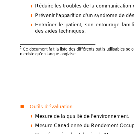
Réduire les troubles
 de la communication 




Prévenir l’appa
ri
tio
n d’un
 s
yndrome de dé




Entra
î
ner 
le 
patient, 
s
on 
e
ntourage 
f
amili




des aides techniques. 
1
 Ce documen
t fait 
la liste des différe
nts outils utilisable
s s
elo
n’existe qu’en
lang
ue angla
ise. 
Outils d’évalu
ation 

Mesure de la qualité
 de l’environnement. 




Mesure Canadienne
 du Rendement Occu



