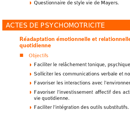
Questionnaire de st
yl
e v
ie de Mayers. 




ACT
ES
 DE PS
YCHOMOTRICITE
Réadapt
ation 
émotionn
el
l
e et rel
ationn
ell
quotid
ienn
e 
Objectifs 

Faciliter le relâchemen
t tonique, ps
y
chique




Solli
c
iter les communicat
ions verbale et n




Favoriser les interac
ti
ons
 avec l’envi
r
onne




Favoriser 
l’investissement 
affectif 
des 
act




vie quotidienne. 
Faciliter l’intégration 
des outils substitutifs.



