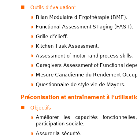
1
Outils d’évalu
ation

Bilan Modulaire d’E
rg
othé
rapie (BME). 




Functional As
sessment STaging (FAST
).




Grill
e 
d’Ylieff. 




Kitchen Task Asse
ssment. 




Asses
sment o
f motor 
rand process skills. 




Caregivers Assess
ment of Functional de
p




Mesure Canadienne
 du Rendement Occu




Questionnaire de st
yl
e v
ie de Mayers. 




Préconi
sa
tion 
et entr
aîn
em
ent à l’uti
lisat
Objectifs 

Améliorer 
les 
capacités
fo
nctionne
lles,




participation socia
le
. 
Assurer la sécurité. 



