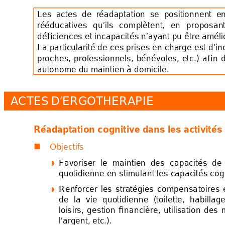
Les  a
ctes  de 
réadaptation
se  p
ositionnent  en
ré
é
ducatives 
qu’
il
s 
co
mplètent, 
en 
p
roposant
défi
c
iences et incapac
ités n’ayant pu êt
re
améli
La 
particularité 
de 
ces p
rises 
en 
charge 
est 
d’in
pr
och
es, 
professi
onnels, 
bénévo
le
s, 
etc.
) 
afin 
d
autonome du maintie
n à domicile. 
ACTE
S
 D’ERGOTH
ERAPIE
Réadapt
ation 
cognitiv
e d
ans les ac
ti
v
ités
Objectifs 

Favoriser  l
e 
maintien  des
  c
apacités  d
e 




quotidienne en stimu
lant les capacités cog
Renforcer 
les 
s
tratégies
compensa
toires 




de 
la 
v
ie 
quot
idienne 
(toilette, 
h
abillage
loi
s
ir
s, 
g
estion 
financière, 
utilisation 
des 
l’
a
rgent, etc.). 