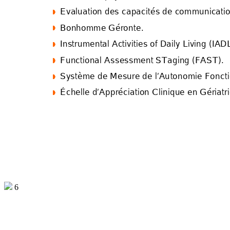
Evaluation des capac
ités de communicatio




Bonhomme Géronte
. 




Instrumental Activit
ies of Daily Living 
(IADL




Functional As
sessment STaging (FAST
).




Sy
stè
me de Mesu
re
 de 
l’
Au
tonomie Fonct
i




Échelle d’Appréciation
 Clinique en Gé
r
iat
r




6