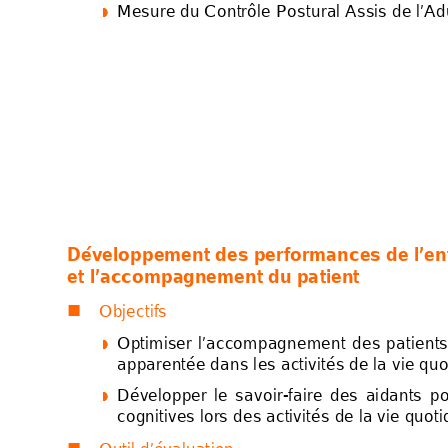
Mesure du Contrô
le
 Postu
ral Assis de l’Ad




Dév
eloppem
ent des p
erform
ances d
e l’e
et l’ac
compagn
e
men
t du p
a
ti
ent 
Objectifs 

Optimiser 
l’accomp
agneme
nt 
des 
pati
ents




apparentée dans l
es activités de la vie quo
Développer 
le 
savo
ir-faire 
des 
ai
dant
s 
p
o




cogni
t
ives lors des activ
ités de la vie quoti
