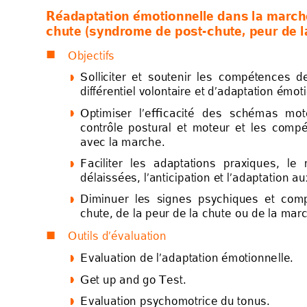
Réadapt
ation 
émotionn
el
l
e dans 
la march
chute 
(syn
drome de po
st-chut
e, p
e
ur de l
Objectifs 

Solli
c
iter 
et 
soutenir 
les 
compétences 
d




dif
fé
rentiel volontaire 
et d’adaptation émot
Optimiser 
l’efficacit
é 
des 
schémas 
m
ot




contrôle 
post
ural 
et 
moteur 
et
les 
compé
avec la marche. 
Faciliter 
les
adaptations 
praxiques, 
le




délaissées, l’anticipa
tion et l’adaptat
ion a
Diminuer  l
es  signes  psychiques  et
  com




chute, de la peur de la chut
e ou de la marc
Outils d’évalu
ation 

Evaluation de l’adap
tation émotionne
lle. 




Get up and go Test. 




Evaluation ps
y
c
homotr
ice du tonus. 



