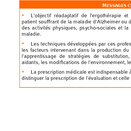
M
ESSA
GES C
•
L’objectif 
réadaptatif 
de 
l
’ergoth
érapie 
et 
patient 
souffrant 
de 
la m
ala
die
d’Alzheime
r ou 
d
des 
activ
ités 
ph
y
s
iques, 
ps
y
ch
o-
soc
iales 
et 
la 
maladie. 
•
Les 
techniques 
développé
es 
par 
ces 
profe
les 
facteurs 
int
er
ve
nant 
da
ns 
la 
production 
du 
l’apprentissag
e 
de 
straté
gies 
de 
substitut
ion,
aidants, les modi
fi
cat
ion
s 
de l’envir
onnement, le
•
La p
re
scr
iption m
édicale 
est indispensab
le 
distinguer la presc
ription de l’évaluation 
et celle