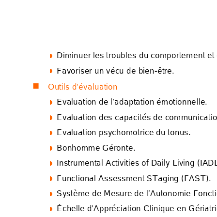
Diminuer les troubles d
u comporteme
nt et




Favoriser un vécu de 
bien-être. 




Outils d’évalu
ation 

Evaluation de l’adap
tation émotionne
lle. 




Evaluation des capac
ités de communicatio




Evaluation ps
y
c
homotr
ice du tonus. 




Bonhomme Géronte
. 




Instrumental Activit
ies of Daily Living 
(IADL




Functional As
sessment STaging (FAST
).




Sy
stè
me de Mesu
re
 de 
l’Autonomie Fonct




Échelle d’Appréciation
 Clinique en Gé
r
iat
r



