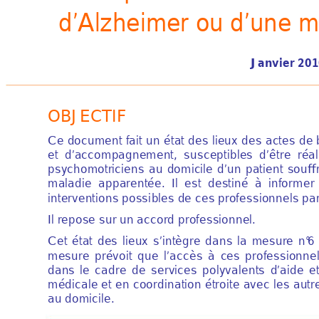
d’Alzheim
er o
u d’une m
Janvier 20
OBJECTIF 
Ce 
document 
fait 
un 
état 
des 
lieux 
d
es 
actes 
de 
et 
d’acc
ompagnement, 
su
sceptibles 
d’êt
re 
réal
ps
y
chomotriciens 
au 
domicile 
d
’un 
pa
tie
nt 
souff
maladie 
ap
parentée. 
Il  est  destiné 
à  i
nfor
mer  
interventions possi
bles de ces
 pr
ofess
io
n
nels p
Il repose su
r
 un acc
ord professionnel. 
Cet 
état 
des 
lieux 
s’
int
è
gre 
dans 
la 
mesure 
n
°
6 
mesure 
prévoit 
que 
l’accè
s 
à 
ces 
prof
ess
ionnel
dans 
le 
c
adre 
de 
se
rvices 
poly
v
alents 
d’aide 
e
médicale 
et 
en 
coordin
ation 
étroite 
avec 
les 
autr
au domicile. 