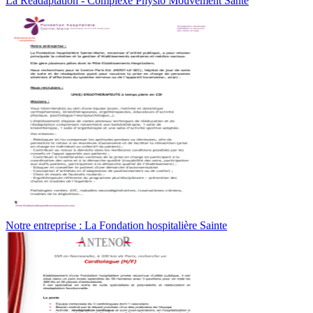
La Réadaptation - Complexe Physio Mouvement Santé
Notre entreprise : La Fondation hospitalière Sainte