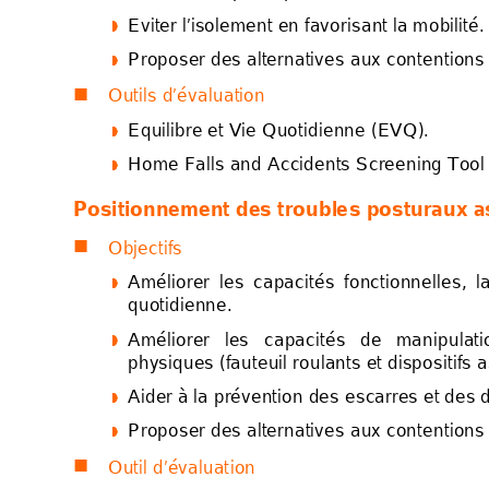
Eviter l’isolement en favo
risant la mobilité.




Proposer des alternatives 
aux conten
tions




Outils d’évalu
ation 

Equilibre et Vie Quotid
ienne (EVQ). 




Home Falls and Ac
cident
s 
Screening Tool




Positionn
e
m
ent de
s troubl
e
s pos
turau
x a
Objectifs 

Améliorer 
les 
capacités 
fonctionnelles, 
l




quotidienne. 
Améliorer 
les 
c
ap
ac
ités 
de 
manipulat
i




phy
s
iques (fauteuil 
roulants et disposit
if
s a
Aider à la prévention des e
scarres et des 




Proposer des alternatives 
aux conten
tions




Outil d’évaluat
io
n 
