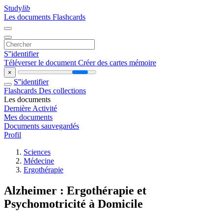
Study
lib
Les documents
Flashcards
S''identifier
Téléverser le document
Créer des cartes mémoire
×
S''identifier
Flashcards
Des collections
Les documents
Dernière Activité
Mes documents
Documents sauvegardés
Profil
Sciences
Médecine
Ergothérapie
Alzheimer : Ergothérapie et
Psychomotricité à Domicile