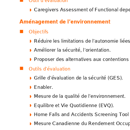
Outil d’évaluat
io
n 
Caregivers Assess
ment of Functional de
p




Aménag
ement
 de l’env
ironn
ement 
Objectifs 

Réduire les limitation
s de l’autonomie liées




Améliorer la sécu
ri
té, l
’orientation. 




Proposer des alternatives 
aux conten
tions




Outils d’évalu
ation 

Grill
e 
d’évaluation de 
la
 séc
urité (GES). 




Enabler
. 




Mesure de la qualité
 de l’environnement. 




Equilibre et Vie Quotid
ienne (EVQ). 




Home Falls and Ac
cident
s 
Screening Too




Mesure Canadienne
 du Rendement Occu



