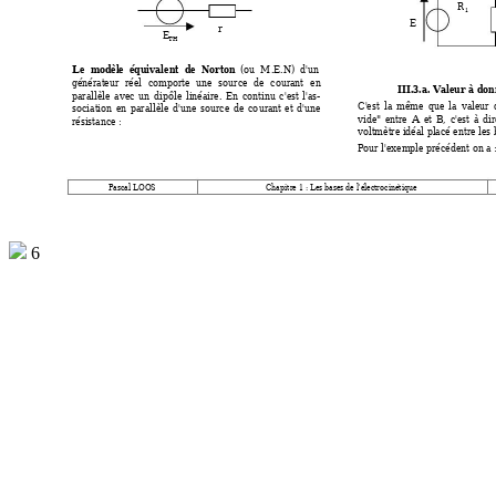
R
1
E
r
E
TH
Le 
modèle  équiva
lent 
de  No
rton
(ou  M
.E.N) 
d'un 
générateur 
réel 
com
porte 
une 
source 
d
e 
courant 
en 
III.3.a. Valeur
 à don
parallèle 
avec 
un 
dipôle 
linéaire
. 
E
n 
co
ntinu 
c'est 
l'as-
C'est 
la 
même 
que 
la 
valeur 
sociation 
en 
par
allèle 
d'un
e 
so
urce 
de 
co
urant 
et 
d'une 
vide" 
entre 
A 
et 
B, 
c'est 
à 
dir
résistance : 
voltmètre idéal placé entre le
s 
Pour l'exemple précédent o
n a 
Pascal LO
OS 
Chapit
re 1 : L
es bases de l'él
ectrocinétique 
6