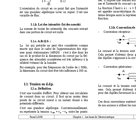
=
i
           (I-1) 
d
t
nes et l'intens
ité du courant 
i
 qu
La 
fonction 
f 
liant 
u
à 
i
: 
u
= 
f
L'orientation 
d
u 
circuit 
en 
ce 
point 
fait 
que 
l'intensité 
est 
appelée 
ca
ractéristique
du
est 
une 
grandeur 
algébrique 
(avec 
un 
signe). 
C'est 
une 
terme dé
signe aussi la re
présen
variable de flux. 
fonction. 
I.1.b. Loi des intensité
s (loi des nœuds). 
I.3.b. Conv
ention de
La 
somme 
de 
to
utes 
les 
intensités 
des 
courants 
entrant 
- 
Convention
 récepteur
 :  
dans une portion de 
circuit est nulle.  
A
I.1.c. A.R.Q.S. :  
i
AB
La    loi  qui  p
récède 
ne  peut  être  considérée  comme 
u
exacte 
que 
dans 
le 
cad
re 
de 
l'approximation 
des 
régi-
Le 
courant 
et 
la 
tension 
sont 
mes 
quasi 
stationnaires 
(ARQS) 
: 
c'est 
à 
dir
e 
dans 
les 
Cela  permet  d'obtenir  d
eux  
cas 
où 
le 
prod
uit 
d
e 
la 
dimension 
du 
circuit 
par 
la 
fré-
des dipô
les s'opposant à la cir
quence 
des 
intensités 
co
nsidérées 
est 
très 
inférieur 
à 
la 
célérité (vitesse) de 
la lumière. 
- 
Convention
 générate
ur
 :  
Par 
exemple, 
p
our 
des 
fréquences 
de 
l'ord
re 
de
1 
M
Hz, 
la dimension du circuit doit être trè
s inférieure à 300 m. 
A
i
BA
u
I.2. Tension ou d.d.p. 
Le  courant 
et 
la  tension  son
I.2.a. Définitio
n 
sens.  C
ela  permet 
d'obtenir  
pour des d
ipôles favorisant la 
C'est 
une 
varia
ble 
d'effort. 
Pour 
obtenir 
une 
circulation 
de  courant  dans 
un  circuit, 
il  faut 
qu'au 
moins 
d
eux 
points  de  ce  circuit  soient 
à  un 
instant 
donné  à 
des 
Ces 
deux 
conventions 
existent
potentiels différents. 
de nos anciens à utiliser les no
C'est 
une 
grandeur 
algébrique. 
Conventionnellem
ent, 
=
−
u 
v
v
entre 
les 
points 
on 
rep
résente 
la 
tension 
AB
A
B
Pascal LO
OS 
Chapit
re 1 : L
es bases de l'él
ectrocinétique 