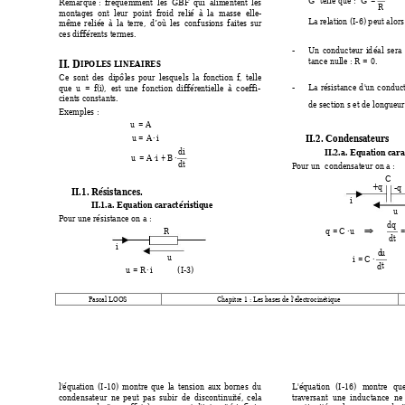
G
      
Remarque : 
fréquemm
ent  l
es  GBF 
qui 
alimenten
t 
les 
R
montages  ont  leur 
point 
froid 
relié  à  la 
masse  elle-
La relation (I-6) p
eut alors
mêm
e 
re
liée 
à 
la 
terre, 
d
’où 
les 
co
nfusi
ons 
faites 
sur 
ces différents termes. 
- 
Un 
co
nducteur 
id
éal 
sera 
tance nulle : 
 = 0. 
R
II. D
IPOLES LINEAIRE
S 
Ce 
sont 
d
es 
dipô
les 
pour 
lesquels 
la 
fonction 
f, 
telle 
- 
La 
résistance 
d
'un 
conduct
que 
=  f
(
),  est 
une 
fonction 
différentielle 
à  coeff
i-
u
i
cients constants. 
de section 
 et de longueur
s
Exemples : 
=
u
A
=
⋅
II.2. Condensateurs 
u
A
i
d
i
II.2.a. Equatio
n cara
=
⋅
+
⋅
u
A
i
B
d
t
Pour un  condensateur o
n a : 
C
+q 
-q
II.1. Résistances. 
i
II.1.a. Equatio
n caracté
ristique 
u
Pour une résistance on a : 
d
q
=
⋅
q
C
u
R
⇒
d
t
i
d
u
u
= 
⋅
i 
C
      
d
t
=
⋅
          (I-3) 
u
R
i
Pascal LO
OS 
Chapit
re 1 : L
es bases de l'él
ectrocinétique 
l'équation 
(I-10) 
montre 
que 
la 
tension 
aux 
bornes 
du 
L'équation 
(I-16)
montre 
qu
condensateur 
ne 
pe
ut 
pas 
subir 
de 
discontinuité, 
cela 
traversant 
une 
inductance 
ne