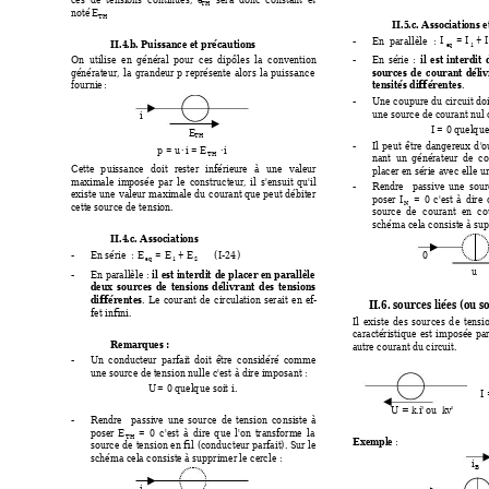
TH
noté 
E
TH
II.5.c. Associat
ions e
=
+
I 
I
I
- 
En  parallèle  
: 
II.4.b. Puissance et
 précautions 
eq
1
On 
utilise 
en 
général 
po
ur 
ces 
dip
ôles 
la 
c
onvention 
il 
e
st 
inte
rdit 
- 
En 
série 
: 
générateur, 
la 
grandeur 
représente 
alor
s 
la 
p
puissanc
e 
sources 
de 
courant 
déliv
 : 
fournie
tensités différente
s
. 
- 
Une c
oupure 
du cir
cuit doi
une source de courant nul c
i
 = 0 quelq
ue
I
E
TH
- 
Il 
peut 
être 
dangereux 
d
'o
=
⋅
=
⋅
p 
u
i
E
i
TH
nant 
un 
générateur 
de 
co
Cette 
p
uissance 
doit 
rester 
inférieure 
à 
une 
valeur 
placer en série 
avec elle u
maxim
ale 
imposée 
par 
le 
constructeur, 
il 
s'ensuit 
qu'il 
- 
Rendre 
p
assive 
une 
sour
existe 
une 
valeur 
maxim
ale 
du 
co
urant 
que 
peut 
débiter 
poser 
= 
0 
c'est 
à
dire 
I
N
cette source de
 tension. 
source 
de 
co
urant  e
n  co
schéma cela consiste à sup
II.4.c. Associat
ions 
=
+
E 
E
E
- 
En série  : 
     (I-24
) 
0
eq
1
2
u
il 
est interdit
 de 
placer e
n parallèle
- 
En 
parallèle 
: 
deux 
sources 
de 
tensions 
déliv
rant 
des 
t
ensions 
différentes
. 
Le 
courant 
de 
circulation 
sera
it 
en 
ef-
II.6. sources liées (
ou s
fet infini. 
Il 
existe 
d
es 
sources 
d
e 
tensi
caractéristique 
est 
imposée 
par
Remarques : 
autre courant du circuit. 
- 
Un 
conducteur 
parfait 
doit 
être 
considéré 
comme 
une source de tension nulle c'est à dire imposant : 
 = 0 quelq
ue soit 
. 
U
i
I 
 U = 
k.i' 
ou  
kv'
- 
Rendre 
passive 
une 
source 
de 
tension 
co
nsiste 
à 
poser 
= 
0 
c'est 
à 
d
ire 
q
ue 
l'on 
transforme 
la 
E
TH
Exem
ple
 : 
source 
de 
tension e
n fil 
(conducteur 
par
fait). 
Sur le 
schéma cela consiste à supprimer le cercle : 
i
B
i