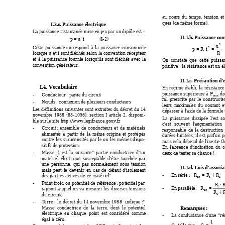
au 
cours 
d
u 
temps, 
tension 
et
ques (de même form
e). 
I.3.c. Puissance électr
ique 
La puissance instantanée m
ise en jeu par un dipô
le est : 
II.1.b. Puissance co
n
=
⋅
           (I-2) 
p
u
i
2
u
Cette 
p
uissance 
cor
respond 
à 
la 
puissance 
co
nsomm
ée 
=
⋅
=
2
 
p
R
i
R
lorsque 
u 
et 
i 
sont fléchés 
selon 
la 
convention récep
teur 
et 
à 
la 
puissance 
fournie 
lor
squ'ils 
sont 
fléchés 
avec 
la 
On 
co
nstate 
que  cette 
puissa
convention générateur. 
positive : la résistance est un é
II.1.c. Préca
ution d'
I.4. Vocabulaire 
En 
régime 
établi, 
la 
r
ésistance
puissance 
supér
ieure 
à 
d
P
- 
 : partie d
u circuit 
Condu
cteur
max
ral 
prescr
ite 
par 
le 
co
nstructe
- 
: connexion de plusieurs conducteurs 
Nœuds 
leurs 
maxim
ales 
du 
courant 
e
Les 
d
éfinitions 
suivantes 
sont 
extraites 
du 
décr
et 
du 
1
4 
dépasser à 
l'aide de la formule (
novembre 
1988
(88
-1056),
section 
I 
article 
2
, 
disponi-
La 
puissance 
dissipée 
l'est 
so
ble sur le site http://ww
w
.legifrance.gouv.fr 
c'est 
souvent 
l'
augm
entation 
- 
: 
ensemble 
de 
conducteurs 
e
t 
d
e 
matériels 
Circuit 
responsable 
de 
la 
destruction 
alimentés 
à 
partir 
de 
la 
même 
origine 
et 
pr
otégés 
durées 
limitées, 
il 
est 
parfois 
p
contre 
le
s 
surintensités 
par 
le 
o
u 
les 
mêmes 
d
ispo-
mais cela 
dép
end 
de 
l'inertie 
sitifs de protection. 
En 
l'absence 
d'indication 
du 
c
- 
:) 
est 
la 
suivante"
Masse
pa
rtie 
co
nductrice 
d'u
n 
deux de tenter sa chance ! 
matériel 
électrique
su
sceptible 
d'être 
tou
chée 
par 
une 
person
ne, 
qui 
pas 
normale
ment 
sous 
te
nsion 
II.1.d. Lois d'associa
mais 
peut 
le
d
evenir 
en 
cas 
de 
défaut 
d'isoleme
nt 
= 
+
- 
En série :  
R
R
R
  
des pa
rties actives de 
ce matériel"
eq
1
2
- 
: po
tentiel par 
Point 
froid
ou 
potentie
l de 
référence 
⋅
R
1
- 
En parallèle:  
R
rappo
rt 
auquel 
on 
va 
mesurer 
les 
diverses 
tensions 
+
eq
R
du circuit.  
1
- 
: 
le 
décret 
du 
14 
novembre 
198
8 
indique :
Terre
" 
Masse  conductrice  de  la  terre, 
dont  le 
potentie
l 
Remarques : 
électrique  en 
chaq
ue  point  est 
considé
ré 
co
mme 
- 
La 
conductance 
d
'une 
"ré
égal à
 zéro.
1
=
  telle que :  
G