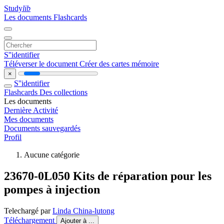
Study
lib
Les documents
Flashcards
S''identifier
Téléverser le document
Créer des cartes mémoire
×
S''identifier
Flashcards
Des collections
Les documents
Dernière Activité
Mes documents
Documents sauvegardés
Profil
Aucune catégorie
23670-0L050 Kits de réparation pour les
pompes à injection
Telechargé par
Linda China-lutong
Téléchargement
Ajouter à ...