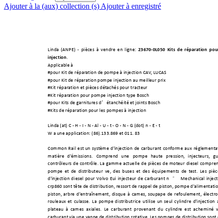
Ajouter à la (aux) collection (s)
Ajouter à enregistré
Linda (ANPE)
- pièces
à vendre en ligne:
23670-0L050
Kits de réparation po
u
injection
.
Applicable à
#pour Kit de répara
tion de pompe à injection CAV
,
LUCAS
#pour Kit
de réparation pompe
injection au
meilleu
r prix
#Kit réparation et pièces détachés pour tracteur
#Kit réparation pour pompe
injection type
Bosch
’
#pour Kits de garnitures d
étanchéité et joints Bosch
#Kits de
réparation pour les
pompes à
injection
Linda (at) C - H -
I - N - Al - U -
t - O -
N - G (dot) n - E - t
W a une app
lication: (86).133.8
69 et
011. 83
Common
Rail
est un
syst
ème d'inject
ion
de
carburant confor
me
aux
réglementat
matière d'émissions.
Comprend une
pompe hau
te pression, injecteurs, gu
contrôleurs de contr
ôle. La gamme actuelle
de pièces
de moteur diesel c
ompren
pompe et de distributeur ve, des buses et des équip
ements de test. Les piè
°
d'injection
d
iesel pour
Volvo Eui injecteur de carburant n
Mechanical i
nject
crp860 sont tête de dist
ribution,
ressort de rappel de piston, pompe d'alimentati
piston, arbre d'entraînement, disque
à cames, soup
ape de refoulement, électr
rouleaux et culasse.
La pompe d
istributrice
u
tilise un seul
cylind
re d'injecti
on 
plateau à cames axiales.
Le carburant provenant du cylindre est
acheminé v
carburant via une
vanne de
distribution rotative. Les pom
pes
de distribution
sont