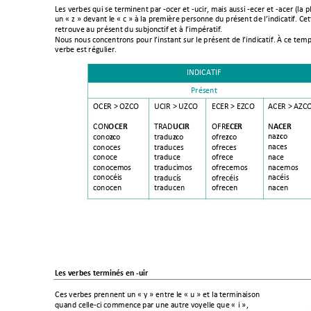
Les verbes qui se 
t
erminent par -ocer et -
ucir, mais a
ussi -ecer
 et -acer (la 
un « z »
 devant le « c 
» à la première personne du pr
ésent de l’indic
atif. Cet
retrouve au présent du subjonctif et à l’impératif. 
Nous nous co
ncentrons pour l’instant sur le présent de l’indicatif. À ce t
emps
verbe est régulier.  
INDICATIF 
Présent 
ACER > AZCO
OCER > OZCO 
UCIR > UZCO 
ECER > EZCO 
ACER 
O
CER 
N
CON
UCIR 
ECER
TRAD
OFR
zc
zc
na
o
cono
o 
zc
zc
tradu
o 
ofre
o 
naces 
cono
ces
traduces 
ofreces 
nace 
cono
ce 
traduce 
ofrece 
nacemo
s
cono
cemos
traducimo
s
ofrecemos 
nacéis 
cono
céis
traducís 
ofrecéis 
nacen 
cono
cen
traducen 
ofrecen 
Les verbes terminés en -
uir
Ces v
erbes prennent
 un « 
y » entre le « u » et la term
inaison  
quand celle-ci commenc
e par une autre voyelle que «
 i »
,  