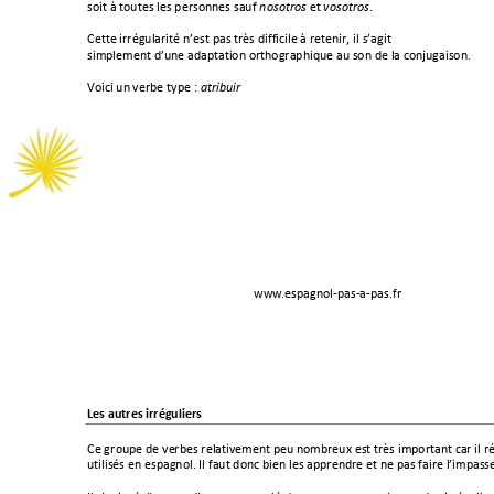
soit à toutes les personnes sauf 
 et 
. 
nosotros
vosotros
Cette irrégularité n’est pas très difficile à retenir, il
s’agit 
simplement d’u
ne adaptation orthographique au son de la conjugaison. 
Voici un
 verbe type
: 
atribuir
www
.espagnol-pas-a-
pas.fr 
Les autres irréguliers 
Ce gr
oupe de ve
rbes relativement peu no
mbreux est très important car il ré
utilisés en espagnol. Il faut donc bien les apprendre et ne pas faire l’impass