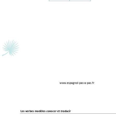
www
.espagnol-pas-a-
pas.fr 
Les verbes modèles 
 et 
conocer
t
raducir