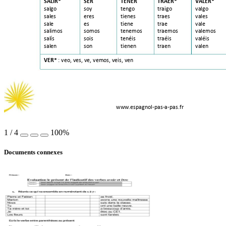
SALIR* 
SER 
TENER 
TRAER* 
VALE
R* 
salgo 
soy 
tengo 
traigo 
valgo 
sales 
eres 
tienes 
traes 
vales 
sale 
es
tiene 
trae 
vale 
salimos 
somos 
tenemos 
traemos 
valemos 
salís 
sois 
tenéis 
traéis 
valéis 
salen 
son 
tienen 
traen 
valen 
VER*
 : veo, ves, ve, vemos, veis, ven 
www
.espagnol-pas-a-
pas.fr 
1
/
4
100%
Documents connexes