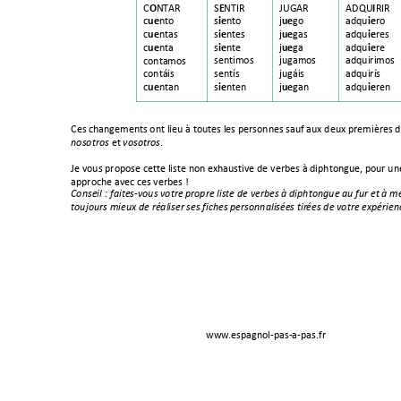
O
E
I
C
NTAR
S
NTIR 
ADQU
RIR
JUGAR 
ue
ie
ue
ie
c
nto
s
nto  
j
go
adqu
ro
ue
ie
ue
ie
c
ntas 
s
ntes 
j
gas 
adqu
res 
ue
ie
ue
ie
c
nta 
s
nte 
j
ga
adqu
re
sentimos 
jugamos 
adquirimo
s
contamos 
contáis 
sentís 
jugáis 
adquirís 
ue
ie
ue
ie
c
ntan 
s
nten 
j
gan
adqu
ren 
Ces changements ont lieu à toutes les personnes sau
f aux deux premières du
 et 
. 
noso
tros
vosotr
os
Je vous propose cette liste non
 exhaustive de verbes à diphtongue, po
ur un
approche avec ces verbes ! 
Conseil
: 
faites-vous votre pro
pre liste de verbes à diphtongue au f
ur et à me
touj
ours mieux de réaliser s
es fiches personnalisée
s tir
ées de votre expérien
www
.espagnol-pas-a-
pas.fr 