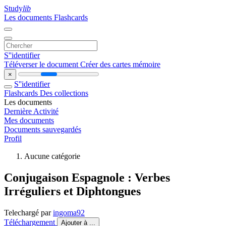
Study
lib
Les documents
Flashcards
S''identifier
Téléverser le document
Créer des cartes mémoire
×
S''identifier
Flashcards
Des collections
Les documents
Dernière Activité
Mes documents
Documents sauvegardés
Profil
Aucune catégorie
Conjugaison Espagnole : Verbes
Irréguliers et Diphtongues
Telechargé par
ingoma92
Téléchargement
Ajouter à ...