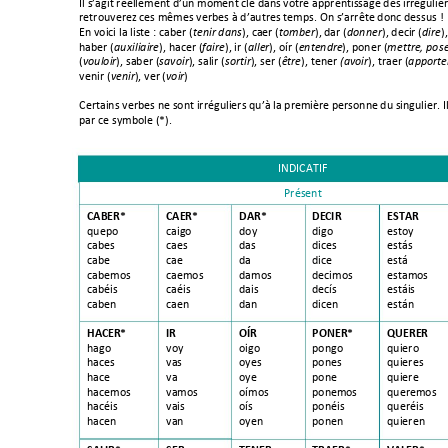
Il s’agit réellement d’un moment
 clé dans votre apprentissage des irrégulier
retrouverez ces mêmes verbes à d’autres temps. On s’arrête donc dessus
 !
En voici la liste : caber (
), caer (
), d
ar (
), decir (
)
tenir dans
tomber
donn
er
dire
haber (
), hacer (
), ir (
), oír (
), poner (
au
xiliaire
faire
aller
entendr
e
mettre, po
s
(
), saber (
), salir (
), ser (
), tener 
), traer (
vouloir
savoir
sortir
être
(avoir
apporte
venir (
), ver 
(
) 
venir
voir
Certains verbes ne sont irréguliers qu’à la première 
personn
e du singulier. I
par ce symbole (*)
.  
INDICATIF 
Présent 
CABER* 
CAER* 
DAR* 
DEC
IR
ESTAR 
quepo 
caigo 
doy 
digo 
estoy 
cabes 
caes 
das 
dices 
estás  
cabe 
cae 
da
dice 
está 
cabemo
s
caemos 
damos 
decimo
s
estamos 
cabéis 
caéis 
dais 
decís 
estáis 
caben 
caen 
dan 
dicen 
están 
HACE
R* 
IR
OÍR 
PON
ER* 
QUERE
R 
hago 
voy 
oigo 
pongo 
quiero 
haces 
vas 
oyes 
pones 
quieres 
hace 
va
oye 
pone 
quiere 
hacemo
s
vamos 
oímos 
ponemo
s
queremos 
hacéis 
vais 
oís 
ponéis 
queréis 
hacen 
van 
oyen 
ponen 
quieren 