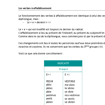
Les verbes à affaiblissement 
Le fonction
nement des ver
bes à affaiblissement est id
entique à celui des ve
diphto
ngue, mais 
: 
-
Le « e »
 devient « i » 
Le « e 
» qui est mo
difié est toujours le dernier du radical. 
L’affaiblissement a lieu au présent de l’indicatif, au 
présent du s
ubjonctif et 
Comme dans le cas de la diphto
ngue, nous commençons ici par le présent de
Ces changements ont lieu à toutes les personnes sau
f aux deux premières du
 et 
. Ils 
ne conc
ernent que les ve
rbes du 3
ème
 groupe (-ir).  
noso
tros
vosotr
os
Voici c
e que cela donne concrètement 
: 
INDICATIF 
Présent 
E> I 
E > I 
E
P
DIR 
E
V
STIR
SE
i
p
do  
i
me v
sto 
i
p
des 
i
te v
stes 
i
p
de
i
se v
s
te 
pedimos 
nos vestimos 
pedís 
os vestís 
i
p
den
i
se v
s
ten