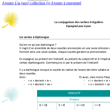
Ajouter à la (aux) collection (s)
Ajouter à enregistré
 La conjugaison des verbes irréguliers 
Espagno
l pas à pas
Les verbes à diphtongue 
Qu’est
-
ce qu’un
e diphtongue
 ?
Il s’agit d’un ensemble de deux voyelles prononcées en une seule émission de
forment ainsi une seule syllabe, chaque voyelle gardan
t sa prononciati
on. 
En espagnol, au présent de l’indic
atif, au présent du subjonctif et à l’impérat
verbes diphtonguent. Comm
ençons ici par le présent de l’indicatif. 
Il y a diphtongue lorsque la voyelle du radical de l’av
ant
-dernièr
e syllabe s
deux voyelles.  
Ainsi 
: 
Et aussi, mais moin
s fré
-
« e »
 devient « 
ie
 »
-
« i »
 devient « 
ie
 
-
« o » dev
ient 
« 
ue
 » 
-
« u » 
devient « 
ue
INDICATIF 
Présent 
O > UE 
E > IE 
U > UE 
I > IE 