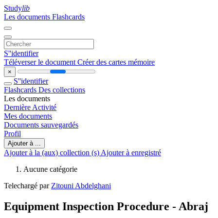
Study
lib
Les documents
Flashcards
S''identifier
Téléverser le document
Créer des cartes mémoire
×
S''identifier
Flashcards
Des collections
Les documents
Dernière Activité
Mes documents
Documents sauvegardés
Profil
Ajouter à ...
Ajouter à la (aux) collection (s)
Ajouter à enregistré
Aucune catégorie
Telechargé par
Zitouni Abdelghani
Equipment Inspection Procedure - Abraj