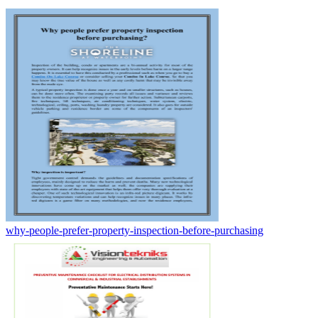
why-people-prefer-property-inspection-before-purchasing