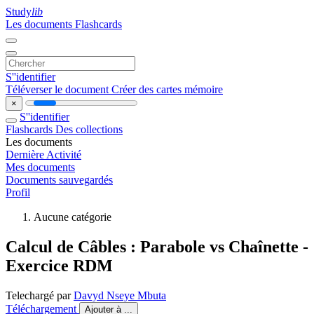
Study
lib
Les documents
Flashcards
S''identifier
Téléverser le document
Créer des cartes mémoire
×
S''identifier
Flashcards
Des collections
Les documents
Dernière Activité
Mes documents
Documents sauvegardés
Profil
Aucune catégorie
Calcul de Câbles : Parabole vs Chaînette -
Exercice RDM
Telechargé par
Davyd Nseye Mbuta
Téléchargement
Ajouter à ...