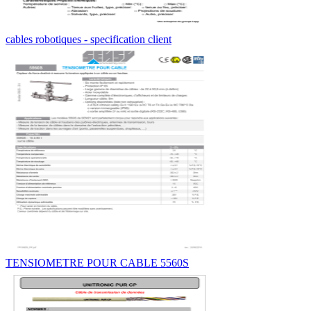
cables robotiques - specification client
TENSIOMETRE POUR CABLE 5560S