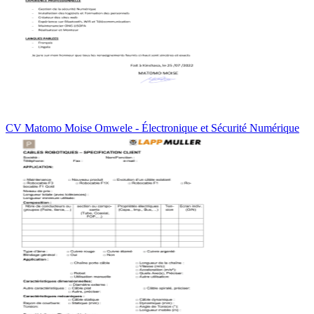
CV Matomo Moise Omwele - Électronique et Sécurité Numérique