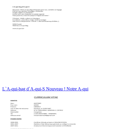
L`A-qui-bag d`A-qui-S Nouveau ! Notre A-qui