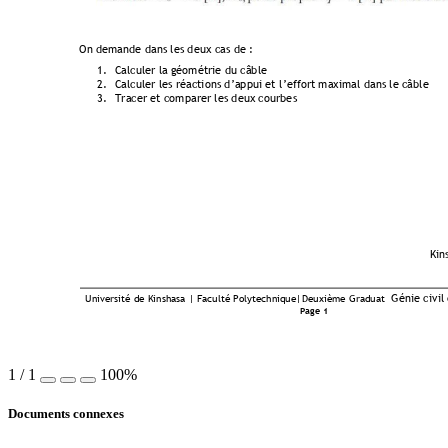
O
n 
demande dans les d
eux cas de : 
1.
Calculer l
a 
géométrie du câble
2.
Calculer les réactions d
’
appui et
 l
’
effort maximal dans le câble
3.
Tracer et comparer les deux courbe
s  
Kin
 Génie civil
Université de Kinshasa | Faculté Polyt
echnique|Deuxième Graduat 
Page 1
1
/
1
100%
Documents connexes