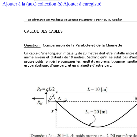
Ajouter à la (aux) collection (s)
Ajouter à enregistré
 | Par NTOTO Gédéon 
TP de Résistance des 
Matériaux et Elément d’Elasticité
CALCUL DES CABLES 
Question : Comparaison de la Parabole et de la Chainette
Un 
câble 
d
’
une 
longueur 
initiale 
L
de 
20 
mètres 
doit 
être 
installé 
entre 
d
0 
même
niveau 
et 
distant
s 
de 
1
0 
mètres
. 
Sachant 
qu
’
il 
ne 
subit 
pas 
d
’
aut
propre 
poids, 
o
n 
désire 
comparer 
les 
résultats 
en 
prenant c
omme hypo
th
est 
parabolique, d’une
part, et en chainette d
’
autre part. 