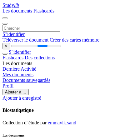
Study
lib
Les documents
Flashcards
S''identifier
Téléverser le document
Créer des cartes mémoire
×
S''identifier
Flashcards
Des collections
Les documents
Dernière Activité
Mes documents
Documents sauvegardés
Profil
Ajouter à ...
Ajouter à enregistré
Biostatiqstique
Collection d''étude par
emmavik.sand
Les documents