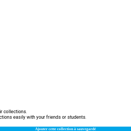
r collections.
tions easily with your friends or students.
Ajouter cette collection à sauvegardé